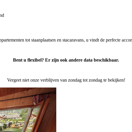
and
ppartementen
tot
staanplaatsen
en
stacaravans
,
u
vindt
de
perfecte
acco
Bent
u
flexibel
?
Er
zijn
ook
andere
data
beschikbaar
.
Vergeet
niet
onze
verblijven
van
zondag
tot
zondag
te
bekijken
!