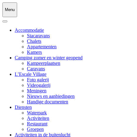
Menu
Accommodatie
Stacaravans
Chalets
Appartementen
Kamers
Camping zomer en winter geopend
Kampeerplaatsen
Caravans
L’Escale Village
Foto galerij
Videogalerij
Meningen
Nieuws en aanbiedingen
Handige documenten
Diensten
Waterpark
Activiteiten
Restaurant
Groepen
Activiteiten in de buitenlucht