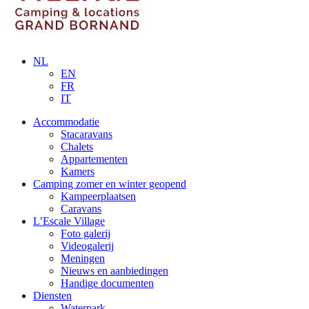
NL
EN
FR
IT
Accommodatie
Stacaravans
Chalets
Appartementen
Kamers
Camping zomer en winter geopend
Kampeerplaatsen
Caravans
L’Escale Village
Foto galerij
Videogalerij
Meningen
Nieuws en aanbiedingen
Handige documenten
Diensten
Waterpark