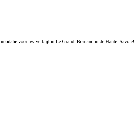
mmodatie
voor
uw
verblijf
in
Le
Grand
–
Bornand
in
de
Haute
–
Savoie
!