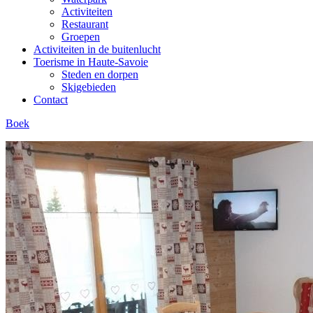
Activiteiten
Restaurant
Groepen
Activiteiten in de buitenlucht
Toerisme in Haute-Savoie
Steden en dorpen
Skigebieden
Contact
Boek