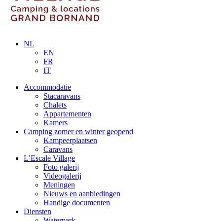
NL
EN
FR
IT
Accommodatie
Stacaravans
Chalets
Appartementen
Kamers
Camping zomer en winter geopend
Kampeerplaatsen
Caravans
L’Escale Village
Foto galerij
Videogalerij
Meningen
Nieuws en aanbiedingen
Handige documenten
Diensten
Waterpark