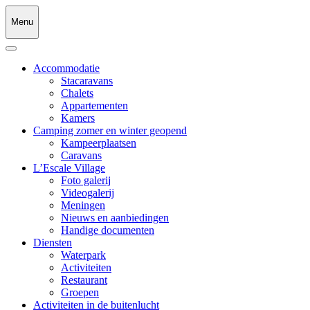
Menu
Accommodatie
Stacaravans
Chalets
Appartementen
Kamers
Camping zomer en winter geopend
Kampeerplaatsen
Caravans
L’Escale Village
Foto galerij
Videogalerij
Meningen
Nieuws en aanbiedingen
Handige documenten
Diensten
Waterpark
Activiteiten
Restaurant
Groepen
Activiteiten in de buitenlucht