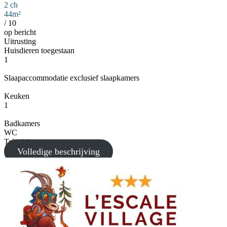
2 ch
44m²
/
10
op bericht
Uitrusting
Huisdieren toegestaan
1
Slaapaccommodatie exclusief slaapkamers
Keuken
1
Badkamers
WC
Televisie
Volledige beschrijving