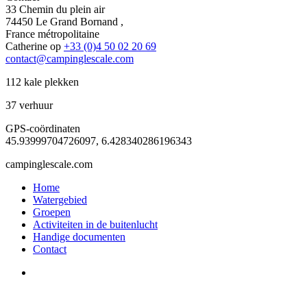
33 Chemin du plein air
74450 Le Grand Bornand ,
France métropolitaine
Catherine op
+33 (0)4 50 02 20 69
contact@campinglescale.com
112 kale plekken
37 verhuur
GPS-coördinaten
45.93999704726097, 6.428340286196343
campinglescale.com
Home
Watergebied
Groepen
Activiteiten in de buitenlucht
Handige documenten
Contact