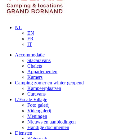
NL
EN
FR
IT
Accommodatie
Stacaravans
Chalets
Appartementen
Kamers
Camping zomer en winter geopend
Kampeerplaatsen
Caravans
L’Escale Village
Foto galerij
Videogalerij
Meningen
Nieuws en aanbiedingen
Handige documenten
Diensten
Waterpark