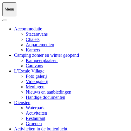
Menu
Accommodatie
Stacaravans
Chalets
Appartementen
Kamers
Camping zomer en winter geopend
Kampeerplaatsen
Caravans
L’Escale Village
Foto galerij
Videogalerij
Meningen
Nieuws en aanbiedingen
Handige documenten
Diensten
Waterpark
Activiteiten
Restaurant
Groepen
Activiteiten in de buitenlucht