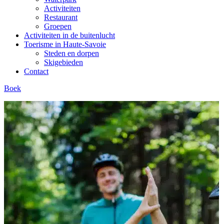
Activiteiten
Restaurant
Groepen
Activiteiten in de buitenlucht
Toerisme in Haute-Savoie
Steden en dorpen
Skigebieden
Contact
Boek