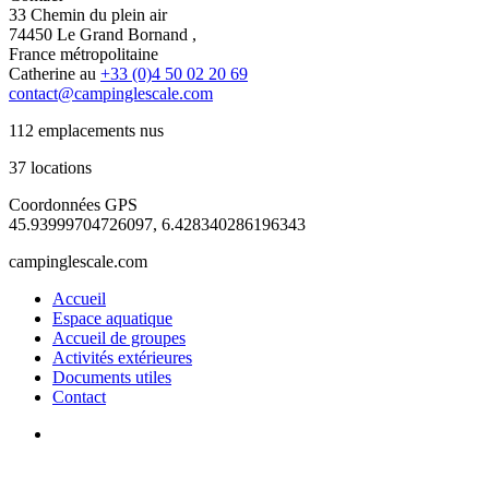
33 Chemin du plein air
74450 Le Grand Bornand ,
France métropolitaine
Catherine au
+33 (0)4 50 02 20 69
contact@campinglescale.com
112 emplacements nus
37 locations
Coordonnées GPS
45.93999704726097, 6.428340286196343
campinglescale.com
Accueil
Espace aquatique
Accueil de groupes
Activités extérieures
Documents utiles
Contact