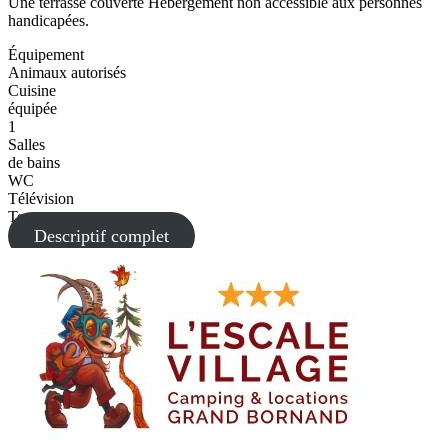
Une terrasse couverte Hébergement non accessible aux personnes
handicapées.
Équipement
Animaux autorisés
Cuisine
équipée
1
Salles
de bains
WC
Télévision
Terrasse
Descriptif complet