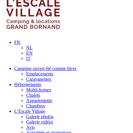
FR
NL
EN
IT
Camping ouvert été comme hiver
Emplacements
Caravaneiges
Hébergements
Mobil-homes
Chalets
Appartements
Chambres
L’Escale Village
Galerie photos
Galerie vidéos
Avis
Actualités et promotions