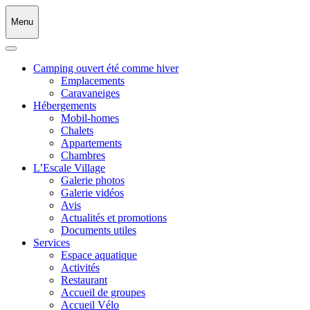
Menu
Camping ouvert été comme hiver
Emplacements
Caravaneiges
Hébergements
Mobil-homes
Chalets
Appartements
Chambres
L’Escale Village
Galerie photos
Galerie vidéos
Avis
Actualités et promotions
Documents utiles
Services
Espace aquatique
Activités
Restaurant
Accueil de groupes
Accueil Vélo