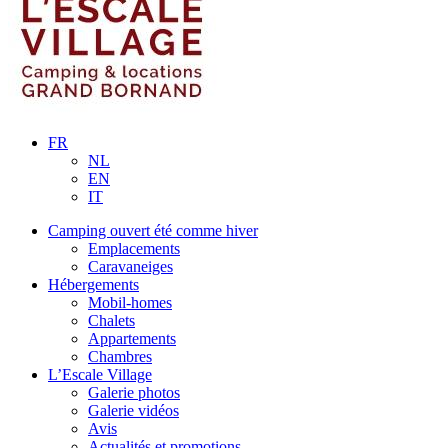
FR
NL
EN
IT
Camping ouvert été comme hiver
Emplacements
Caravaneiges
Hébergements
Mobil-homes
Chalets
Appartements
Chambres
L’Escale Village
Galerie photos
Galerie vidéos
Avis
Actualités et promotions