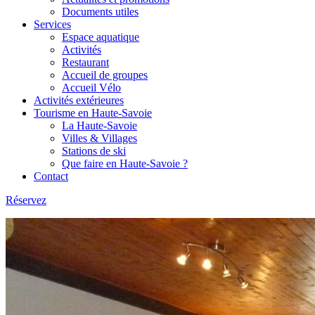
Documents utiles
Services
Espace aquatique
Activités
Restaurant
Accueil de groupes
Accueil Vélo
Activités extérieures
Tourisme en Haute-Savoie
La Haute-Savoie
Villes & Villages
Stations de ski
Que faire en Haute-Savoie ?
Contact
Réservez